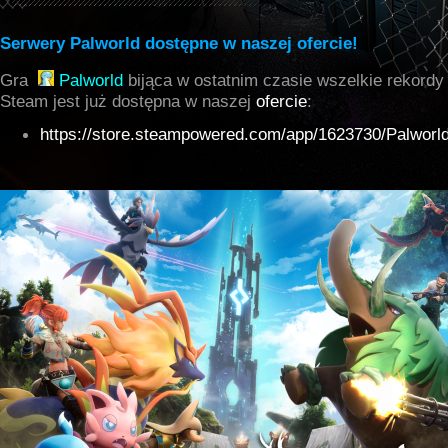
Serwery Palworld dostępne w naszej ofercie!
Gra
Palworld
bijąca w ostatnim czasie wszelkie rekordy 
Steam jest już dostępna w naszej
ofercie
:
https://store.steampowered.com/app/1623730/Palworld