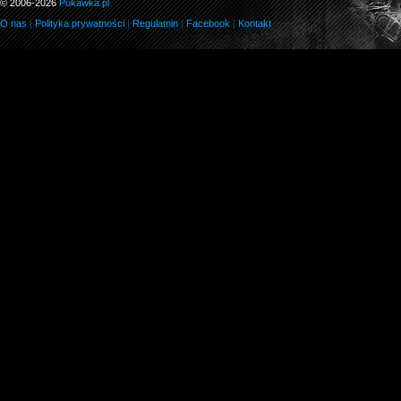
© 2006-2026
Pukawka.pl
O nas
|
Polityka prywatności
|
Regulamin
|
Facebook
|
Kontakt