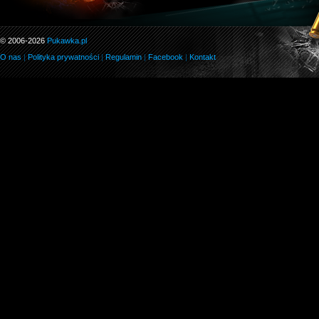
© 2006-2026
Pukawka.pl
O nas
|
Polityka prywatności
|
Regulamin
|
Facebook
|
Kontakt