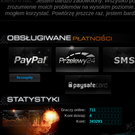
Klienci o nas:
"Jestem bardzo zadowolony. Wszystko popr
zrozumienie moich problemów na wysokim poziomie. 
mogłem korzystać. Powtórzę jeszcze raz, jestem bar
Szczegóły
Graczy online:
711
Kont dzisiaj:
4
Kont:
343293