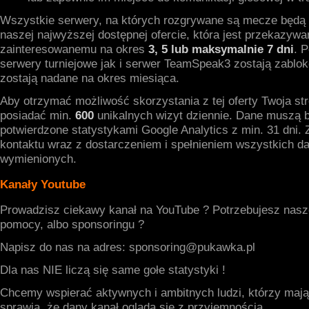
Wszystkie serwery, na których rozgrywane są mecze będą 
naszej najwyższej dostępnej ofercie, która jest przekazywa
zainteresowanemu na okres
3, 5 lub maksymalnie 7 dni
. 
serwery turniejowe jak i serwer TeamSpeak3 zostają zabl
zostają nadane na okres miesiąca.
Aby otrzymać możliwość skorzystania z tej oferty Twoja st
posiadać min.
600
unikalnych wizyt dziennie. Dane muszą 
potwierdzone statystykami Google Analytics z min. 31 dni.
kontaktu wraz z dostarczeniem i spełnieniem wszystkich d
wymienionych.
Kanały Youtube
Prowadzisz ciekawy kanał na YouTube ? Potrzebujesz nasz
pomocy, albo sponsoringu ?
Napisz do nas na adres: sponsoring@pukawka.pl
Dla nas NIE liczą się same gołe statystyki !
Chcemy wspierać aktywnych i ambitnych ludzi, którzy mają
sprawia, że dany kanał ogląda się z przyjemnością.