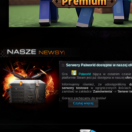
Serwery Palworld dostępne w naszej of
Gra
Palworld
bijąca w ostatnim czasie
platformie Steam jest już dostępna w naszej
ofer
Informujemy również, że udostępniliśmy
d
serwery testowe
w ograniczonych ilościach.
zamówić w zakładce '
Zamówienia
' -> '
Serwer t
Gorąco zachęcamy do testów!
Czytaj więcej