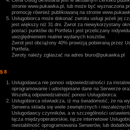
Cena Usług określana jest w aktualnym cenniku publ
stronie www.pukawka.pl, lub może być wyznaczona pr
promocję również publikowaną na stronie www.pukawk
Usługobiorca może dokonać zwrotu usługi jeżeli jej c
jest większy niż 31 dni. Zwrot za niewykorzystany ok
postaci punktów do Portfela i jest przeliczany indywidu
uwzględnieniem realnie wydanych kosztów.
Zwrot jest obciążony 40% prowizją pobieraną przez U
Portfela.
Zwroty należy zgłaszać na adres biuro@pukawka.pl
§ 8
Usługodawca nie ponosi odpowiedzialności za instalo
oprogramowanie i udostępniane dane na Serwerze oraz
Wszelką odpowiedzialność ponosi Usługobiorca.
Usługobiorca oświadcza, iż ma świadomość, że na w
Serwera składa się wiele zewnętrznych i niezależnych
Usługodawcy czynników, a w szczególności ustawienia
łącza międzyoperatorskie, łącze internetowe Usługobi
niestabilność oprogramowania Serwerów, lub dodatkó