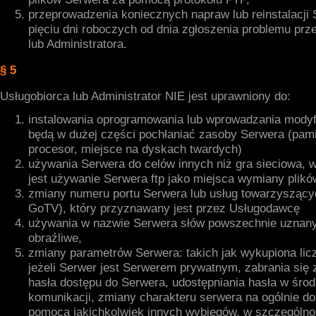
przeprowadzenia koniecznych napraw lub reinstalacji
pięciu dni roboczych od dnia zgłoszenia problemu prz
lub Administratora.
§ 5
Usługobiorca lub Administrator NIE jest uprawniony do:
instalowania oprogramowania lub wprowadzania modyfi
będą w dużej części pochłaniać zasoby Serwera (pami
procesor, miejsce na dyskach twardych)
używania Serwera do celów innych niż gra sieciowa, 
jest używanie Serwera ftp jako miejsca wymiany plikó
zmiany numeru portu Serwera lub usług towarzyszący
GoTV), który przyznawany jest przez Usługodawcę
używania w nazwie Serwera słów powszechnie uznan
obraźliwe,
zmiany parametrów Serwera: takich jak wykupiona licz
jeżeli Serwer jest Serwerem prywatnym, zabrania się 
hasła dostępu do Serwera, udostępniania hasła w śr
komunikacji, zmiany charakteru serwera na ogólnie d
pomocą jakichkolwiek innych wybiegów, w szczególno