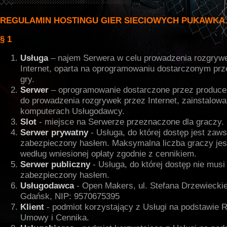
REGULAMIN HOSTINGU GIER SIECIOWYCH PUKAWKA
§ 1
Usługa
– najem Serwera w celu prowadzenia rozgryw
Internet, oparta na oprogramowaniu dostarczonym prz
gry.
Serwer
– oprogramowanie dostarczone przez producen
do prowadzenia rozgrywek przez Internet, zainstalow
komputerach Usługodawcy.
Slot
- miejsce na Serwerze przeznaczone dla graczy.
Serwer prywatny
- Usługa, do której dostęp jest zaw
zabezpieczony hasłem. Maksymalna liczba graczy jes
według wniesionej opłaty zgodnie z cennikiem.
Serwer publiczny
- Usługa, do której dostęp nie musi
zabezpieczony hasłem.
Usługodawca
- Open Makers, ul. Stefana Drzewiecki
Gdańsk, NIP: 9570675395
Klient
- podmiot korzystający z Usługi na podstawie 
Umowy i Cennika.