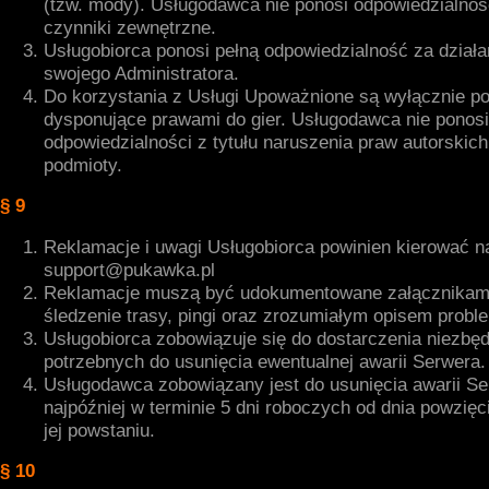
(tzw. mody). Usługodawca nie ponosi odpowiedzialnośc
czynniki zewnętrzne.
Usługobiorca ponosi pełną odpowiedzialność za dział
swojego Administratora.
Do korzystania z Usługi Upoważnione są wyłącznie p
dysponujące prawami do gier. Usługodawca nie ponosi
odpowiedzialności z tytułu naruszenia praw autorskich
podmioty.
§ 9
Reklamacje i uwagi Usługobiorca powinien kierować n
support@pukawka.pl
Reklamacje muszą być udokumentowane załącznikami
śledzenie trasy, pingi oraz zrozumiałym opisem probl
Usługobiorca zobowiązuje się do dostarczenia niezbęd
potrzebnych do usunięcia ewentualnej awarii Serwera.
Usługodawca zobowiązany jest do usunięcia awarii S
najpóźniej w terminie 5 dni roboczych od dnia powzię
jej powstaniu.
§ 10