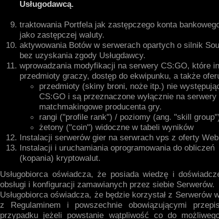
Usługodawcą.
traktowania Portfela jak zastępczego konta bankoweg
jako zastępczej waluty.
aktywowania Botów w serwerach opartych o silnik Sou
bez uzyskania zgody Usługdawcy.
wprowadzania modyfikacji na serwery CS:GO, które in
przedmioty graczy, dostęp do ekwipunku, a także ofer
przedmioty (skiny broni, noże itp.) nie występuj
CS:GO i są przeznaczone wyłącznie na serwery
matchmakingowe producenta gry.
rangi ("profile rank") / poziomy (ang. "skill group"
żetony ("coin") widoczne w tabeli wyników
Instalacji serwerów gier na serwrach vps z oferty Web
Instalacji i uruchamiania oprogramowania do obliczeń
(kopania) kryptowalut.
Usługobiorca oświadcza, że posiada wiedzę i doświadcz
obsługi i konfiguracji zamawianych przez siebie Serwerów.
Usługobiorca oświadcza, że będzie korzystał z Serwerów 
z Regulaminem i powszechnie obowiązującymi przep
przypadku jeżeli powstanie wątpliwość co do możliweg