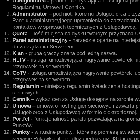
Usługobiorca
- podmiot korzystająca z Usługi na pod
Regulaminu, Umowy i Cennika.
Administrator
– podmiot, któremu Usługobiorca przy
Panelu administracyjnego uprawnienia do zarządzania
kontaktów w sprawach technicznych z Usługodawcą.
Quota
- ilość miejsca na dysku twardym przyznana Us
Panel administracyjny
- narzędzie oparte na interfej
do zarządzania Serwerem.
Klan
- grupa graczy znana pod jedną nazwą.
HLTV
- usługa umożliwiająca nagrywanie powtórek lu
rozgrywek na serwerach.
GoTV
- usługa umożliwiająca nagrywanie powtórek lub
rozgrywek na serwerach.
Regulamin
– niniejszy regulamin świadczenia hostingu
sieciowych.
Cennik
– wykaz cen za Usługę dostępny na stronie 
Umowa
– umowa o hosting gier sieciowych zawarta p
Usługobiorcę z Usługodawcą w formie elektronicznej.
Portfel
- funkcjonalność panelu pozwalająca na grom
Punktów.
Punkty
- wirtualne punkty, które są promesą świadcz
serwisie Pukawka.pl, nie dłużą jednak niż 93 dni od 