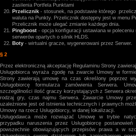
zasilenia Portfela Punktami
Przelicznik
- stosunek, na podstawie którego przelicz
waluta na Punkty. Przelicznik dostępny jest w menu Po
Przelicznik może ulegać zmianie każdego dnia.
Pingboost
- opcja konfiguracji ustawiana w poleceniu
serwerów opartych o silnik HLDS.
Boty
- wirtualni gracze, wygenerowani przez Serwer.
§ 2
Przez elektroniczną akceptację Regulaminu Strony zawier
Usługobiorca wyraża zgodę na zwarcie Umowy w formie 
Strony zawierają umowę na czas określony poprzez wyp
Usługobiorcę formularza zamówienia Serwera. Um
szczególności ilość graczy korzystających z Serwera okre
rodzaj gry, czas najmu Serwera. Zawarcie Umowy prz
uzależnione jest od istnienia technicznych i prawnych możli
Umowy na rzecz Usługobiorcy, w danej lokalizacji.
Usługodawca może rozwiązać Umowę w trybie naty
przypadku naruszenia przez Usługobiorcę postanowień 
powszechnie obowiązujących przepisów prawa a w szc
Usługobiorca swoim działaniem lub zaniechaniem pow