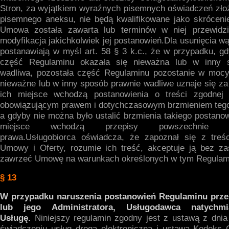
Stron, za wyjątkiem wyraźnych pisemnych oświadczeń zło
pisemnego aneksu, nie będą kwalifikowane jako skrócenie
Umowa została zawarta lub terminów w niej przewidzi
modyfikacja jakichkolwiek jej postanowień.Dla usunięcia wą
postanawiają w myśl art. 58 § 3 k.c., że w przypadku, g
część Regulaminu okazała się nieważna lub w inny 
wadliwa, pozostała część Regulaminu pozostanie w mocy
nieważne lub w inny sposób prawnie wadliwe uznaje się z
ich miejsce wchodzą postanowienia o treści zgodnej
obowiązującym prawem i dotychczasowym brzmieniem tego
a gdyby nie można było ustalić brzmienia takiego postanow
miejsce wchodzą przepisy powszechnie obo
prawa.Usługobiorca oświadcza, że zapoznał się z treś
Umowy i Oferty, rozumie ich treść, akceptuje ją bez za
zawrzeć Umowę na warunkach określonych w tym Regulami
§ 13
W przypadku naruszenia postanowień Regulaminu prze
lub jego Administratora, Usługodawca natychmi
Usługę.
Niniejszy regulamin zgodny jest z ustawą z dnia
świadczeniu usług drogą elektroniczną i ustawą Kodeks C