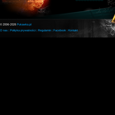
© 2006-2026
Pukawka.pl
O nas
|
Polityka prywatności
|
Regulamin
|
Facebook
|
Kontakt