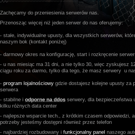
Zachęcamy do przeniesienia serwerów nas.
Przenosząc więcej niż jeden serwer do nas oferujemy:
- stałe, indywidualne upusty, dla wszystkich serwerów, któ
naszym bok (kontakt poniżej)
- darmowy okres na konfigurację, start i rozkręcenie serwe
- u nas miesiąc ma 31 dni, a nie tylko 30, więc zyskujesz 1
ciągu roku za darmo, tylko dla tego, że masz serwery u na
-
program lojalnościowy
gdzie dostajesz kolejne upusty za 
serwera
- stabilne i
odporne na ddos
serwery, dla bezpieczeństwa
kilku różnych data center
- najlepsze wsparcie tech., z krótkim czasem odpowiedzi, a
potrzeby jesteśmy dostępni również przez telefon
- najbardziej rozbudowany i
funkcjonalny panel
naszego auto