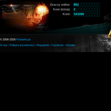
Graczy online:
992
Kont dzisiaj:
2
Kont:
343286
© 2006-2026
Pukawka.pl
O nas
|
Polityka prywatności
|
Regulamin
|
Facebook
|
Kontakt