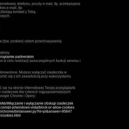
rnetowej, telefonu, poczty e-mail, itp. przekazujesz
es e-mail, itp.
żliwiają kontakt z Tobą.
bowych.
ka (tzw. cookies) celem przechowywania:
strony
rogramie partnerskim
 w celu realizacji poszczególnych funkcji serwisu i
 dobrowolone. Możesz wyłączyć ciasteczka w
omić się z ich zawartością przy wykorzystaniu
się na stronie internetowej Twojej przeglądarki.
ciasteczek dla czterech najpopularniejszych
 Google Chrome i Opery:
/pl/kb/Włączanie i wyłączanie obsługi ciasteczek
t.com/pl-pl/windows-vista/block-or-allow-cookies
com/chrome/bin/answer.py?hl=pl&answer=95647
l/cookies.html