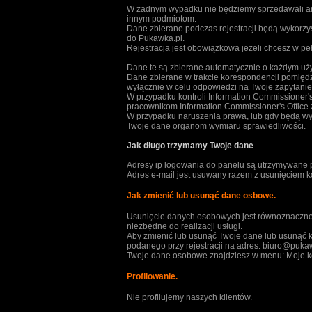
W żadnym wypadku nie będziemy sprzedawali ani
innym podmiotom.
Dane zbierane podczas rejestracji będą wykorzy
do Pukawka.pl.
Rejestracja jest obowiązkowa jeżeli chcesz w peł
Dane te są zbierane automatycznie o każdym uż
Dane zbierane w trakcie korespondencji pomięd
wyłącznie w celu odpowiedzi na Twoje zapytanie
W przypadku kontroli Information Commissioner'
pracownikom Information Commissioner's Office
W przypadku naruszenia prawa, lub gdy będą w
Twoje dane organom wymiaru sprawiedliwości.
Jak długo trzymamy Twoje dane
Adresy ip logowania do panelu są utrzymywane
Adres e-mail jest usuwany razem z usunięciem kon
Jak zmienić lub usunąć dane osbowe.
Usunięcie danych osobowych jest równoznaczne 
niezbędne do realizacji usługi.
Aby zmienić lub usunąć Twoje dane lub usunąć k
podanego przy rejestracji na adres: biuro@pukaw
Twoje dane osobowe znajdziesz w menu: Moje ko
Profilowanie.
Nie profilujemy naszych klientów.