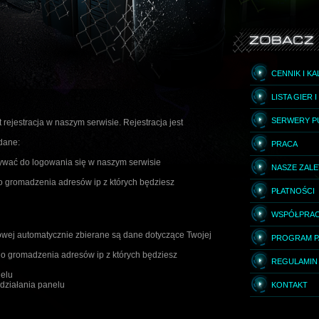
CENNIK I K
LISTA GIER 
SERWERY P
ejestracja w naszym serwisie. Rejestracja jest
dane:
PRACA
stywać do logowania się w naszym serwisie
NASZE ZAL
do gromadzenia adresów ip z których będziesz
PŁATNOŚCI
WSPÓŁPRA
towej automatycznie zbierane są dane dotyczące Twojej
PROGRAM P
do gromadzenia adresów ip z których będziesz
REGULAMIN
nelu
działania panelu
KONTAKT