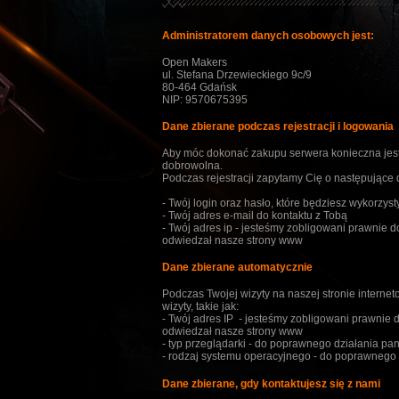
Administratorem danych osobowych jest:
Open Makers
ul. Stefana Drzewieckiego 9c/9
80-464 Gdańsk
NIP: 9570675395
Dane zbierane podczas rejestracji i logowania
Aby móc dokonać zakupu serwera konieczna jest r
dobrowolna.
Podczas rejestracji zapytamy Cię o następujące 
- Twój login oraz hasło, które będziesz wykorzy
- Twój adres e-mail do kontaktu z Tobą
- Twój adres ip - jesteśmy zobligowani prawnie 
odwiedzał nasze strony www
Dane zbierane automatycznie
Podczas Twojej wizyty na naszej stronie interne
wizyty, takie jak:
- Twój adres IP - jesteśmy zobligowani prawnie 
odwiedzał nasze strony www
- typ przeglądarki - do poprawnego działania pa
- rodzaj systemu operacyjnego - do poprawnego 
Dane zbierane, gdy kontaktujesz się z nami