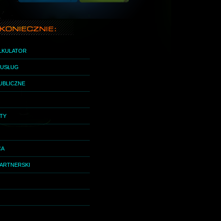
ALKULATOR
I USŁUG
UBLICZNE
ETY
CA
ARTNERSKI