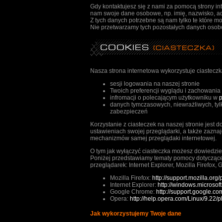
Gdy kontaktujesz się z nami za pomocą strony inte
nam swoje dane osobowe, np. imię, nazwisko, adr
Z tych danych potrzebne są nam tylko te które mo
Nie przetwarzamy tych pozostałych danych oso
COOKIES
(CIASTECZKA)
Nasza strona internetowa wykorzystuje ciastecz
sesji logowania na naszej stronie
Twoich preferencji wyglądu i zachowania 
infromacji o polecającym użytkowniku w
p
danych tymczasowych, niewrażliwych, tylko
zabezpieczeń
Korzystanie z ciasteczek na naszej stronie jest
ustawieniach swojej przeglądarki, a także zaznaj
mechanizmów samej przeglądaki internetowej.
O tym jak wyłączyć ciasteczka możesz dowiedzieć 
Poniżej przedstawiamy tematy pomocy dotyczące 
przeglądarek: Internet Explorer, Mozilla Firefox,
Mozilla Firefox:
http://support.mozilla.org
Internet Explorer:
http://windows.microsof
Google Chrome:
http://support.google.
Opera:
http://help.opera.com/Linux/9.22/p
Jak wykorzystujemy Twoje dane