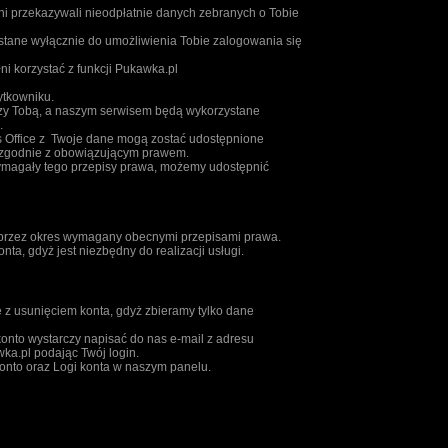
 przekazywali nieodpłatnie danych zebranych o Tobie
stane wyłącznie do umożliwienia Tobie zalogowania się
ni korzystać z funkcji Pukawka.pl
ytkowniku.
zy Tobą, a naszym serwisem będą wykorzystane
.
s Office z Twoje dane mogą zostać udostępnione
 zgodnie z obowiązującym prawem.
ymagały tego przepisy prawa, możemy udostępnić
 przez okres wymagany obecnymi przepisami prawa.
ta, gdyż jest niezbędny do realizacji usługi.
z usunięciem konta, gdyż zbieramy tylko dane
onto wystarczy napisać do nas e-mail z adresu
ka.pl podając Twój login.
nto oraz Logi konta w naszym panelu.