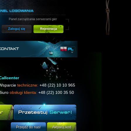
Panel zarządzania serwerami gier
Zaloguj się
Rejestracja
KONTAKT
PL
Callcenter
Wsparcie
techniczne:
+48 (22) 10 10 965
Biuro
obsługi klienta:
+48 (22) 100 35 50
Przejdź do nas!
Aktywuj kod