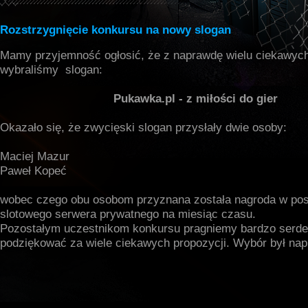
Rozstrzygnięcie konkursu na nowy slogan
Mamy przyjemność ogłosić, że z naprawdę wielu ciekawyc
wybraliśmy slogan:
Pukawka.pl - z miłości do gier
Okazało się, że zwycięski slogan przysłały dwie osoby:
Maciej Mazur
Paweł Kopeć
wobec czego obu osobom przyznana została nagroda w pos
slotowego serwera prywatnego na miesiąc czasu.
Pozostałym uczestnikom konkursu pragniemy bardzo serde
podziękować za wiele ciekawych propozycji. Wybór był nap