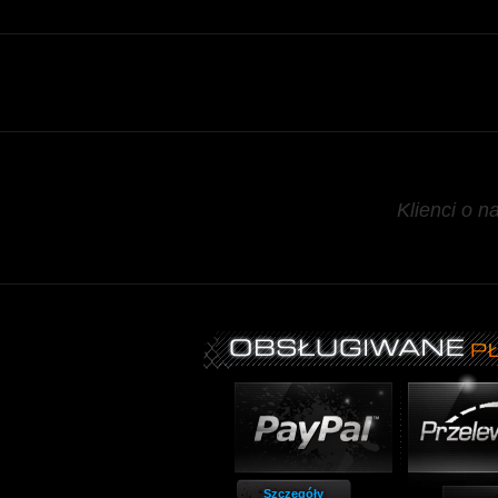
Klienci o n
Szczegóły