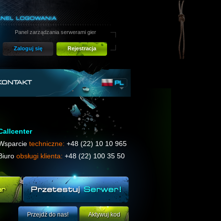
Panel zarządzania serwerami gier
Zaloguj się
Rejestracja
KONTAKT
PL
Callcenter
Wsparcie
techniczne:
+48 (22) 10 10 965
Biuro
obsługi klienta:
+48 (22) 100 35 50
Przejdź do nas!
Aktywuj kod