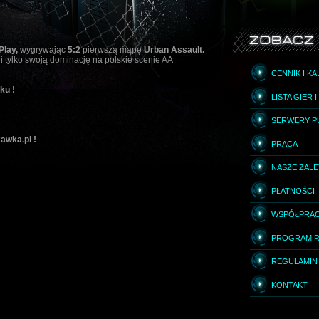
Play,
wygrywając
5:2
pierwszą mapę
Urban Assault.
li tylko swoją dominację na polskie scenie AA
CENNIK I K
ku !
LISTA GIER 
SERWERY P
awka.pl !
PRACA
NASZE ZAL
PŁATNOŚCI
WSPÓŁPRA
PROGRAM P
REGULAMIN
KONTAKT