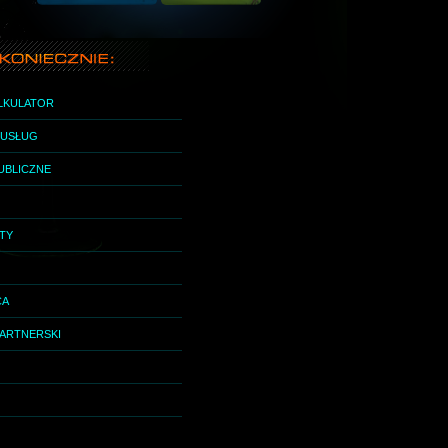
ALKULATOR
I USŁUG
UBLICZNE
ETY
CA
ARTNERSKI