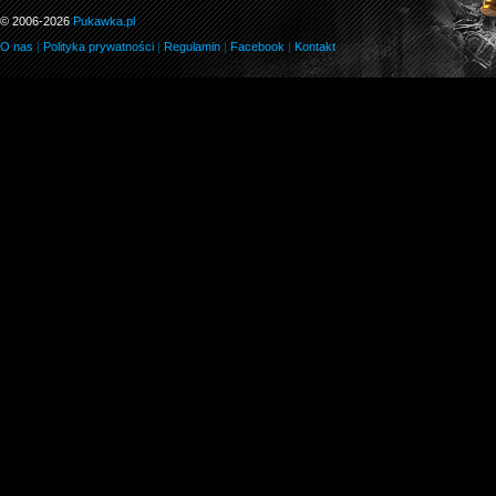
© 2006-2026
Pukawka.pl
O nas
|
Polityka prywatności
|
Regulamin
|
Facebook
|
Kontakt