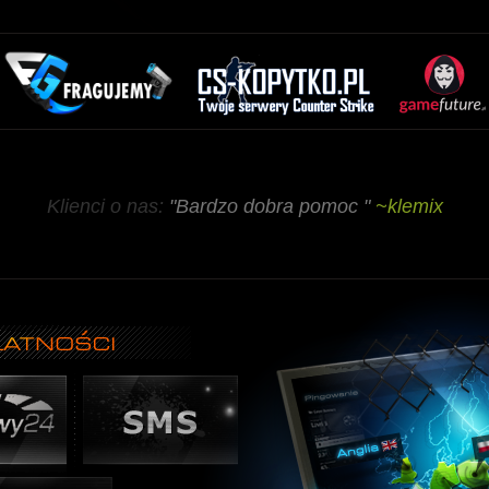
Klienci o nas:
"Bardzo dobra pomoc "
~klemix