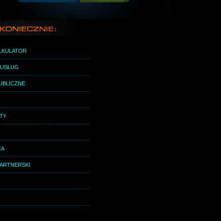
ALKULATOR
I USŁUG
UBLICZNE
ETY
CA
ARTNERSKI