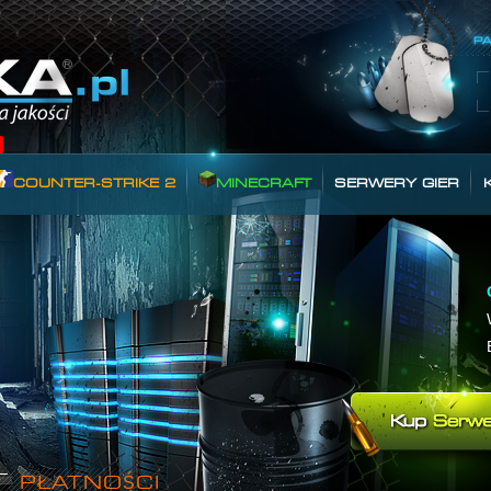
COUNTER-STRIKE 2
MINECRAFT
SERWERY GIER
T
PŁATNOŚCI