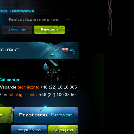
Panel zarządzania serwerami gier
Zaloguj się
Rejestracja
KONTAKT
PL
Callcenter
Wsparcie
techniczne:
+48 (22) 10 10 965
Biuro
obsługi klienta:
+48 (22) 100 35 50
Przejdź do nas!
Aktywuj kod